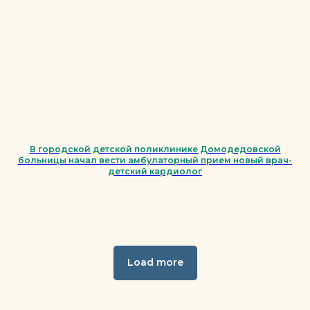
В городской детской поликлинике Домодедовской
больницы начал вести амбулаторный прием новый врач-
детский кардиолог
Load more